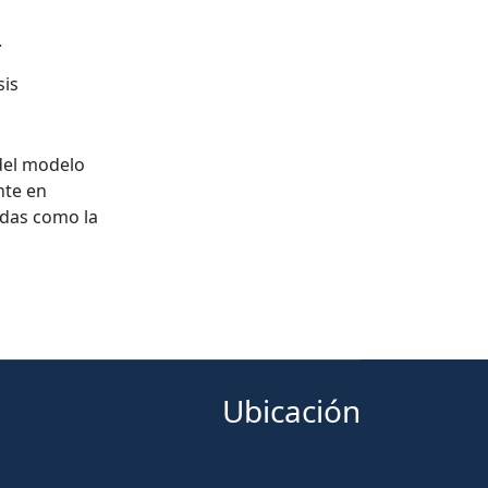
.
sis
del modelo
nte en
adas como la
Ubicación