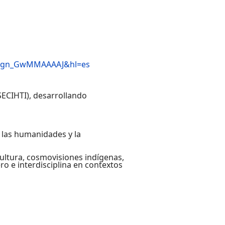
ser=gn_GwMMAAAAJ&hl=es
ECIHTI), desarrollando
n las humanidades y la
ultura, cosmovisiones indígenas,
ero e interdisciplina en contextos