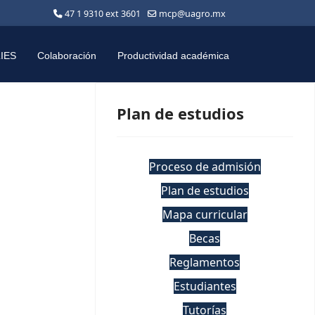
47 1 9310 ext 3601
mcp@uagro.mx
LIES
Colaboración
Productividad académica
Plan de estudios
Proceso de admisión
Plan de estudios
Mapa curricular
Becas
Reglamentos
Estudiantes
Tutorías