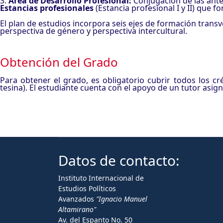
3.
Área de Desarrollo Profesional:
Conjugación de las anter
Estancias profesionales
(Estancia profesional I y II) que f
El plan de estudios incorpora seis ejes de formación transve
perspectiva de género y perspectiva intercultural.
Obtención del Grado
Para obtener el grado, es obligatorio cubrir todos los c
tesina). El estudiante cuenta con el apoyo de un tutor asign
Datos de contacto:
Instituto Internacional de
Estudios Políticos
Avanzados
"Ignacio Manuel
Altamirano"
Av. del Espanto No. 50