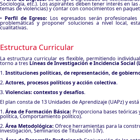
Sociología, etc.). Los aspirantes deben tener interés en las
temas de violencias) y contar con conocimientos en paqueter
•
Perfil de Egreso:
Los egresados serán profesionales c
problemáticas y proponer soluciones a nivel local, esta
cualitativas.
Estructura Curricular
La estructura curricular es flexible, permitiendo individu
torno a tres
Líneas de Investigación e Incidencia Social (L
1.
Instituciones políticas, de representación, de gobie
2.
Actores, procesos políticos y acción colectiva
.
3.
Violencias: contextos y desafíos
.
El plan consta de 13 Unidades de Aprendizaje (UAPz) y est
1.
Área de Formación Básica:
Proporciona bases teóricas y
política, Comportamiento político).
2.
Área Metodológica:
Ofrece herramientas para la constru
investigación, Seminarios de Titulación I-IV).