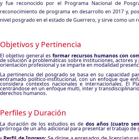
y fue reconocido por el Programa Nacional de Posgra
reconocimiento de programa en desarrollo en 2017 y, poster
nivel posgrado en el estado de Guerrero, y sirve como un ref
Objetivos y Pertinencia
El objetivo general es
formar recursos humanos con com
de solución a problemáticas sobre instituciones, actores y 
orientación profesional y se imparte en modalidad presenc
La pertinencia del posgrado se basa en su capacidad 
entramado político-institucional, con un enfoque que enfa
considera contextos nacionales e internacionales. El Pl
centrándose en un enfoque multi, inter y transdisciplinari
derechos humanos.
Perfiles y Duración
La duración de los estudios es de
dos años (cuatro sem
prórroga de un año adicional para presentar el trabajo de 
•
Perfil de Ingreso:
Se dirige a egresados de licenciaturas