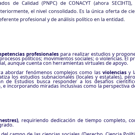
dos de Calidad (PNPC) de CONACYT (ahora SECIHTI), r
iormente, el nivel consolidado. Es la única oferta de cien
erente profesional y de análisis político en la entidad.
petencias profesionales
para realizar estudios y propone
procesos políticos; movimientos sociales; o violencias. El 
ial, aunque cuenta con herramientas virtuales de apoyo.
para abordar fenómenos complejos como las
violencias
y l
tiza los estudios subnacionales (locales y estatales), pe
an de Estudios busca responder a los desafíos científico
o, e incorporando miradas inclusivas como la perspectiva d
estres)
, requiriendo dedicación de tiempo completo, co
grado.
 del campo de las ciencias sociales (Derecho, Ciencia Polít