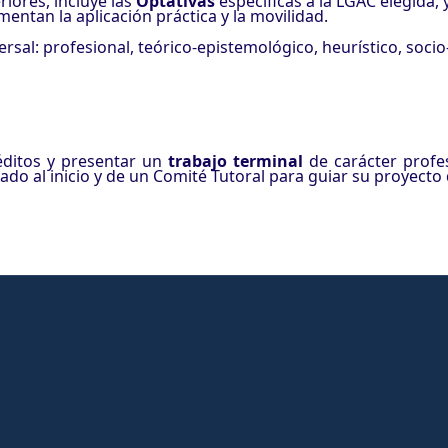
iores, incluye las
Optativas
específicas a la LGAC elegida, 
omentan la aplicación práctica y la movilidad.
rsal: profesional, teórico-epistemológico, heurístico, socio
réditos y presentar un
trabajo terminal
de carácter profes
ado al inicio y de un Comité Tutoral para guiar su proyecto d