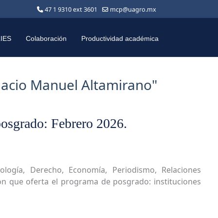
47 1 9310 ext 3601
mcp@uagro.mx
LIES
Colaboración
Productividad académica
gnacio Manuel Altamirano"
 posgrado: Febrero 2026.
iología, Derecho, Economía, Periodismo, Relaciones
ión que oferta el programa de posgrado: instituciones