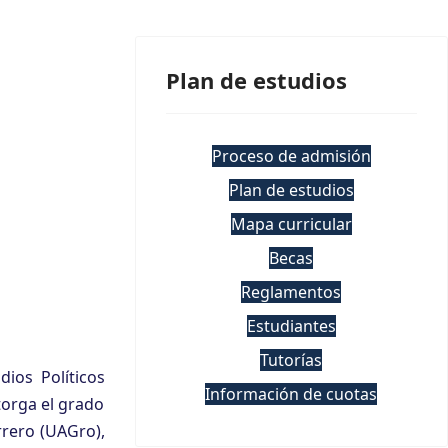
Plan de estudios
Proceso de admisión
Plan de estudios
Mapa curricular
Becas
Reglamentos
Estudiantes
Tutorías
dios Políticos
Información de cuotas
torga el grado
rrero (UAGro),