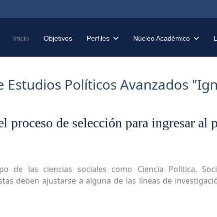
Inicio
Objetivos
Perfiles
Núcleo Académico
de Estudios Políticos Avanzados "I
 el proceso de selección para ingresar al
po de las ciencias sociales como Ciencia Política, Soc
stas deben ajustarse a alguna de las líneas de investigac