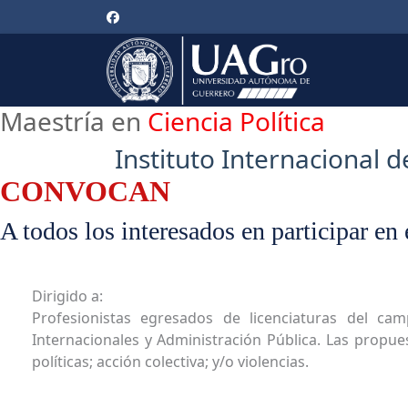
Maestría en
Ciencia Política
Instituto Internacional 
CONVOCAN
A todos los interesados en participar en
Dirigido a:
Profesionistas egresados de licenciaturas del cam
Internacionales y Administración Pública. Las propue
políticas; acción colectiva; y/o violencias.