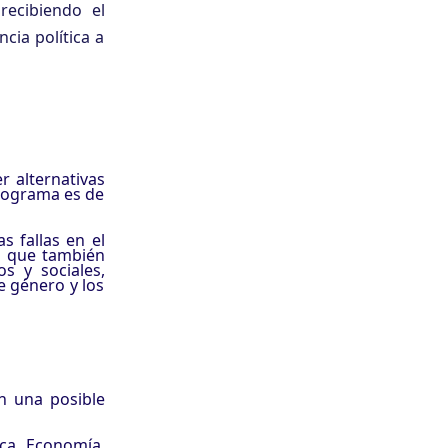
ecibiendo el
cia política a
r alternativas
programa es de
as fallas en el
ro que también
s y sociales,
e género y los
n una posible
ica, Economía,