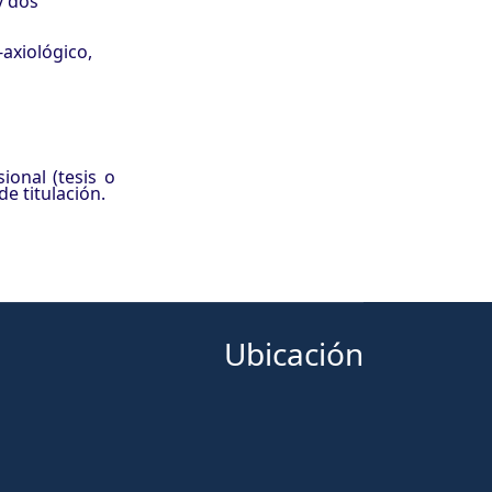
y dos
-axiológico,
ional (tesis o
e titulación.
Ubicación