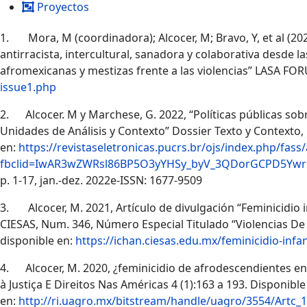
Proyectos
1. Mora, M (coordinadora); Alcocer, M; Bravo, Y, et al (20
antirracista, intercultural, sanadora y colaborativa desde
afromexicanas y mestizas frente a las violencias” LASA FO
issue1.php
2.
Alcocer. M y Marchese, G. 2022, “Políticas públicas so
Unidades de Análisis y Contexto” Dossier Texto y Contexto, 
en:
https://revistaseletronicas.pucrs.br/ojs/index.php/fass
fbclid=IwAR3wZWRsl86BP5O3yYHSy_byV_3QDorGCPD5Y
p. 1-17, jan.-dez. 2022e-ISSN: 1677-9509
3. Alcocer, M. 2021, Artículo de divulgación “Feminicidio i
CIESAS, Num. 346, Número Especial Titulado “Violencias De 
disponible en:
https://ichan.ciesas.edu.mx/feminicidio-infa
4. Alcocer, M. 2020, ¿feminicidio de afrodescendientes en
à Justiça E Direitos Nas Américas 4 (1):163 a 193.
Disponible
en:
http://ri.uagro.mx/bitstream/handle/uagro/3554/Artc