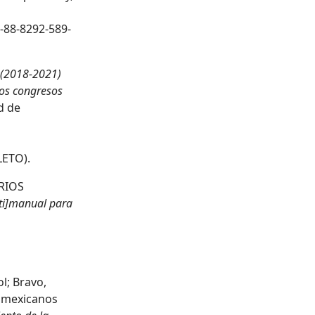
-88-8292-589-
a (2018-2021)
los congresos
d de
ETO).
ORIOS
ti]manual para
l; Bravo,
fromexicanos