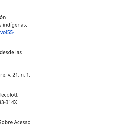
ión
s indígenas,
vol55-
 desde las
, v. 21, n. 1,
ecolotl,
83-314X
 Sobre Acesso