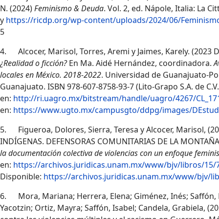
N. (2024)
Feminismo & Deuda
. Vol. 2, ed. Nápole, Italia:
La Cit
y
https://ricdp.org/wp-content/uploads/2024/06/Femin
5
4. Alcocer, Marisol, Torres, Aremi y Jaimes, Karely. (2023 
¿Realidad o ficción?
En Ma. Aidé Hernández, coordinadora.
A
locales en México. 2018-2022
. Universidad de Guanajuato-Po
Guanajuato. ISBN 978-607-8758-93-7 (Lito-Grapo S.A. de C.V.
en:
http://ri.uagro.mx/bitstream/handle/uagro/4267/CL_1
en:
https://www.ugto.mx/campusgto/ddpg/images/DEstudio
5. Figueroa, Dolores, Sierra, Teresa y Alcocer, Marisol
INDÍGENAS. DEFENSORAS COMUNITARIAS DE LA MONTAÑA D
la documentación colectiva de violencias con un enfoque feminista
en:
https://archivos.juridicas.unam.mx/www/bjv/libros/15/
Disponible:
https://archivos.juridicas.unam.mx/www/bjv/li
6.
Mora, Mariana; Herrera, Elena; Giménez, Inés; Saffón, M
Yacotzin; Ortiz, Mayra; Saffón, Isabel; Candela, Grabiela, (