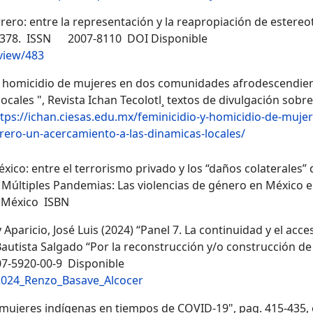
ero: entre la representación y la reapropiación de estereo
48- 378. ISSN 2007-8110 DOI Disponible
view/483
 y homicidio de mujeres en dos comunidades afrodescendien
cales ", Revista Ichan Tecolotl¸ textos de divulgación sobr
tps://ichan.ciesas.edu.mx/feminicidio-y-homicidio-de-muje
ero-un-acercamiento-a-las-dinamicas-locales/
xico: entre el terrorismo privado y los “daños colaterales” d
r Múltiples Pandemias: Las violencias de género en México e
, México ISBN
Aparicio, José Luis (2024) “Panel 7. La continuidad y el acce
 Bautista Salgado “Por la reconstrucción y/o construcción d
7-5920-00-9
Disponible
2024_Renzo_Basave_Alcocer
ra mujeres indígenas en tiempos de COVID-19", pag. 415-435, 