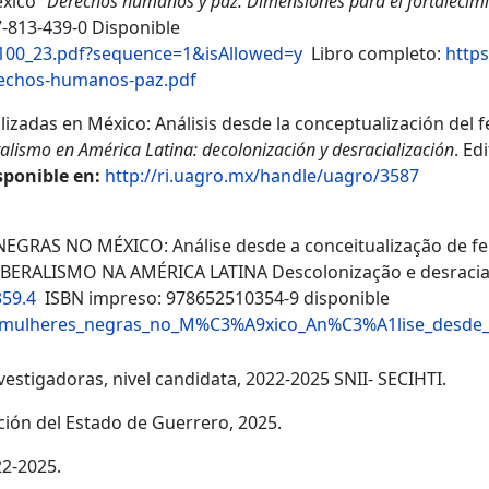
éxico”
Derechos humanos y paz. Dimensiones para el fortalecimi
-813-439-0 Disponible
7100_23.pdf?sequence=1&isAllowed=y
Libro completo:
https
rechos-humanos-paz.pdf
lizadas en México: Análisis desde la conceptualización del fe
alismo en América Latina: decolonización y desracialización
. Ed
sponible en:
http://ri.uagro.mx/handle/uagro/3587
EGRAS NO MÉXICO: Análise desde a conceitualização de fe
OLIBERALISMO NA AMÉRICA LATINA Descolonização e desracial
359.4
ISBN impreso: 978652510354-9 disponible
de_mulheres_negras_no_M%C3%A9xico_An%C3%A1lise_desd
vestigadoras, nivel candidata, 2022-2025 SNII- SECIHTI.
ción del Estado de Guerrero, 2025.
22-2025.