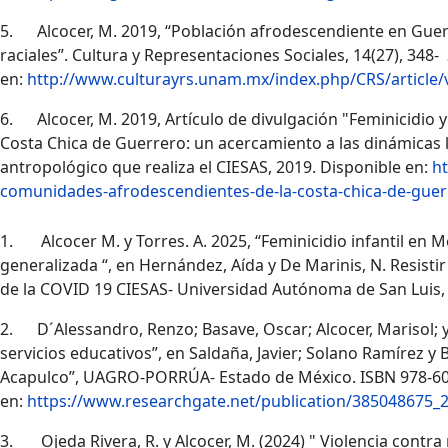
5. Alcocer, M. 2019, “Población afrodescendiente en Guerr
raciales”. Cultura y Representaciones Sociales, 14(27), 3
en:
http://www.culturayrs.unam.mx/index.php/CRS/article/
6. Alcocer, M. 2019, Artículo de divulgación "Feminicidio
Costa Chica de Guerrero: un acercamiento a las dinámicas lo
antropológico que realiza el CIESAS, 2019. Disponible en:
ht
comunidades-afrodescendientes-de-la-costa-chica-de-guerr
1. Alcocer M. y Torres. A. 2025, “Feminicidio infantil en Mé
generalizada “, en Hernández, Aída y De Marinis, N. Resisti
de la COVID 19 CIESAS- Universidad Autónoma de San Luis
2.
D´Alessandro, Renzo; Basave, Oscar; Alcocer, Marisol; y 
servicios educativos”, en Saldaña, Javier; Solano Ramírez y
Acapulco”, UAGRO-PORRÚA- Estado de México. ISBN 978-60
en:
https://www.researchgate.net/publication/385048675_
3.
Ojeda Rivera, R. y Alcocer, M. (2024) " Violencia cont