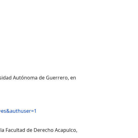
rsidad Autónoma de Guerrero, en
l=es&authuser=1
 la Facultad de Derecho Acapulco,