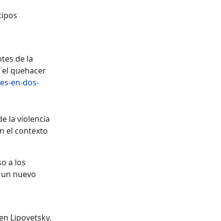
tipos
tes de la
e el quehacer
res-en-dos-
e la violencia
n el contexto
so a los
e un nuevo
en Lipovetsky,