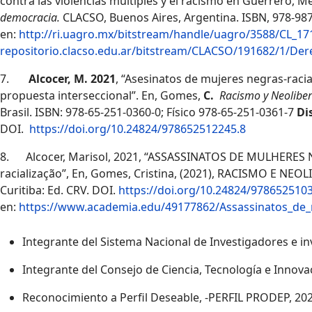
contra las violencias múltiples y el racismo en Guerrero, M
democracia.
CLACSO, Buenos Aires, Argentina. ISBN, 978-987
en:
http://ri.uagro.mx/bitstream/handle/uagro/3588/CL_1
repositorio.clacso.edu.ar/bitstream/CLACSO/191682/1/De
7.
Alcocer, M. 2021
, “Asesinatos de mujeres negras-racia
propuesta interseccional”. En, Gomes,
C.
Racismo y Neoliber
Brasil. ISBN: 978-65-251-0360-0; Físico 978-65-251-0361-7
Di
DOI.
https://doi.org/10.24824/978652512245.8
8.
Alcocer, Marisol, 2021, “ASSASSINATOS DE MULHERES N
racialização”, En, Gomes, Cristina, (2021), RACISMO E NE
Curitiba: Ed. CRV. DOI.
https://doi.org/10.24824/978652510
en:
https://www.academia.edu/49177862/Assassinatos_
Integrante del Sistema Nacional de Investigadores e in
Integrante del Consejo de Ciencia, Tecnología e Innova
Reconocimiento a Perfil Deseable, -PERFIL PRODEP, 20