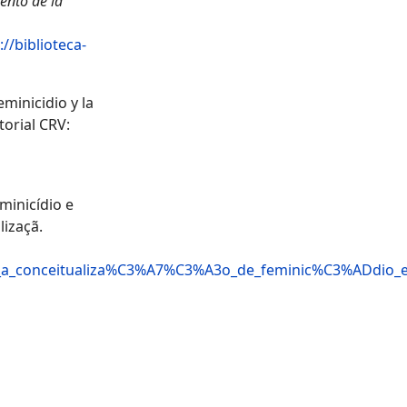
ento de la
://biblioteca-
minicidio y la
itorial CRV:
minicídio e
izaçã.
e_a_conceitualiza%C3%A7%C3%A3o_de_feminic%C3%ADdio_