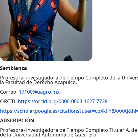
Semblanza
Profesora -investigadora de Tiempo Completo de la Unive
la Facultad de Derecho Acapulco.
Correo:
17100@uagro.mx
ORCID:
https://orcid.org/0000-0003-1627-7728
https://scholar.google.es/citations?user=coXkFn8AAAAJ&h
ADSCRIPCIÓN
Profesora- investigadora de Tiempo Completo Titular A, de
de la Universidad Autónoma de Guerrero.