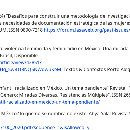
24) “Desafíos para construir una metodología de investigac
 las necesidades de documentación estratégica de las mujere
RUM.
ISSN 0890-7218
https://forum.lasaweb.org/past-issues/
bre violencia feminicida y feminicidio en México. Una mirada
Brasil, Disponible
/article/view/42851?
wrHg_5w81t8NQ5NWdwuKeM
Textos & Contextos Porto Alegre
nfantil racializado en México. Un tema pendiente” Revista T
Género: Miradas Diversas, Resistencias Múltiples”, ISSN 26
ntil-racializado-en-mexico-un-tema-pendiente/
 México? lo que no se nombra no existe.
Abya-Yala: Revista
_17100_2020.pdf?sequence=1&isAllowed=y