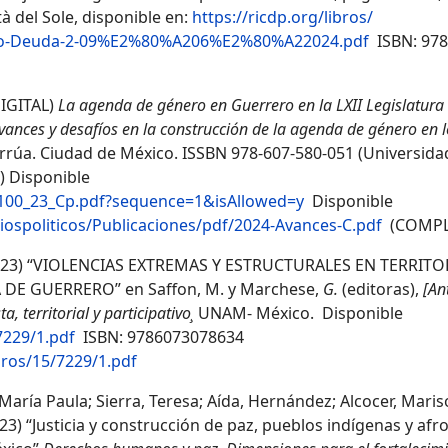
tà del Sole, disponible en:
https://ricdp.org/libros/
ismo-Deuda-2-09%E2%80%A206%E2%80%A22024.pdf
ISBN: 978
DIGITAL)
La agenda de género en Guerrero en la LXII Legislatur
vances y desafíos en la construcción de la agenda de género en 
rrúa. Ciudad de México. ISSBN 978-607-580-051 (Universida
) Disponible
7100_23_Cp.pdf?sequence=1&isAllowed=y
Disponible
spoliticos/Publicaciones/pdf/2024-Avances-C.pdf
(COMPL
, (2023) “VIOLENCIAS EXTREMAS Y ESTRUCTURALES EN TERRIT
E GUERRERO” en Saffon, M. y Marchese,
G.
(editoras),
[An
, territorial y participativo¸
UNAM- México. Disponible
7229/1.pdf
ISBN: 9786073078634
bros/15/7229/1.pdf
aría Paula; Sierra, Teresa; Aída, Hernández; Alcocer, Mariso
2023) “Justicia y construcción de paz, pueblos indígenas y a