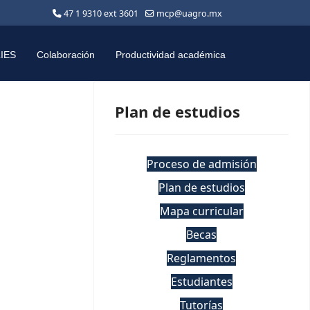
47 1 9310 ext 3601
mcp@uagro.mx
LIES
Colaboración
Productividad académica
Plan de estudios
Proceso de admisión
Plan de estudios
Mapa curricular
Becas
Reglamentos
Estudiantes
Tutorías