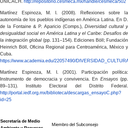
UNICACH.
http://repositorio.cesmeca.mx/handle/cesmeca/502
Martínez Espinoza, M. I. (2008). Reflexiones sobre la
autonomía de los pueblos indígenas en América Latina. En D.
de la Fontaine & P. Aparicio (Comps.),
Diversidad cultural 
desigualdad social en América Latina y el Caribe: Desafíos de
la integración global
(pp. 131–154). Ediciones Böll; Fundació
Heinrich Böll, Oficina Regional para Centroamérica, México y
Cuba.
https://www.academia.edu/22057490/DIVERSIDAD_C
Martínez Espinoza, M. I. (2001). Participación política:
Instrumento de democracia y convivencia. En
Ensayos
(pp
89–131). Instituto Electoral del Distrito Federal.
http://portal.iedf.org.mx/biblioteca/descargas_ensayoC.php?
id=25
Secretaría de Medio
Miembro del Subconsejo