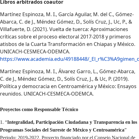
Libros arbitrados coautor
Martínez Espinoza, M. I., García Aguilar, M. del C., Gómez-
Abarca, C. de J., Méndez Gómez, D., Solís Cruz, J., Uc, P., &
Villafuerte, D. (2021). Vuelta de tuerca: Aproximaciones
críticas sobre el proceso electoral 2017-2018 y primeros
atisbos de la Cuarta Transformación en Chiapas y México.
UNICACH-CESMECA-ODEMCA.
https://www.academia.edu/49188448/_El_r%C3%A9gimen_d
Martínez Espinoza, M. I., Álvarez Garro, L., Gómez-Abarca,
C. de J., Méndez Gómez, D., Solís Cruz, J., & Uc, P. (2019).
Política y democracia en Centroamérica y México: Ensayos
reunidos. UNICACH-CESMECA-ODEMCA.
Proyectos como Responsable Técnico
1. “
Integralidad, Participación Ciudadana y Transparencia en los
Programas Sociales del Sureste de México y Centroamérica
”
Periodo: 2019-2022. Proyecto financiado por el Consejo Nacional de