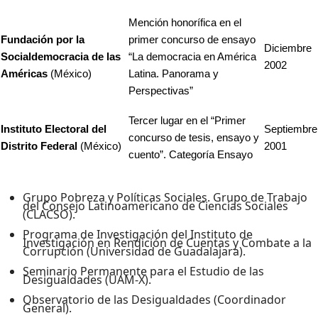
Mención honorífica en el
Fundación por la
primer concurso de ensayo
Diciembre
Socialdemocracia de las
“La democracia en América
2002
Américas
(México)
Latina. Panorama y
Perspectivas”
Tercer lugar en el “Primer
Instituto Electoral del
Septiembre
concurso de tesis, ensayo y
Distrito Federal
(México)
2001
cuento”. Categoría Ensayo
Grupo Pobreza y Políticas Sociales. Grupo de Trabajo
del Consejo Latinoamericano de Ciencias Sociales
(CLACSO).
Programa de Investigación del Instituto de
Investigación en Rendición de Cuentas y Combate a la
Corrupción (Universidad de Guadalajara).
Seminario Permanente para el Estudio de las
Desigualdades (UAM-X).
Observatorio de las Desigualdades (Coordinador
General).