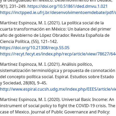
y la desigualdad en México. Desenvolvimento em Debate,
9(1), 231–249.
https://doi.org/10.51861/ded.dmvu.1.021
https://inctpped.ie.ufrj.br/desenvolvimentoemdebate/pd
Martínez Espinoza, M. I. (2021). La política social de la
cuarta transformación en México: Un balance del primer
año de gobierno de López Obrador. Revista Española de
Ciencia Política, (55), 121–142.
https://doi.org/10.21308/recp.55.05
https://recyt.fecyt.es/index.php/recp/article/view/78627/6
Martínez Espinoza, M. I. (2021). Análisis político,
sistematización terminológica y propuesta de connotación
del concepto política social. Espiral. Estudios sobre Estado
y Sociedad, 28(80), 9–45.
http://www.espiral.cucsh.udg.mx/index.php/EEES/article/v
Martínez Espinoza, M. I. (2020). Universal Basic Income: An
instrument of social policy to fight the COVID-19 crisis. The
case of Mexico. Journal of Public Governance and Policy: