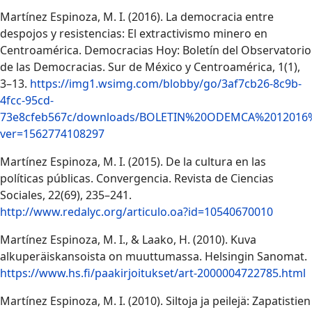
Martínez Espinoza, M. I. (2016). La democracia entre
despojos y resistencias: El extractivismo minero en
Centroamérica. Democracias Hoy: Boletín del Observatorio
de las Democracias. Sur de México y Centroamérica, 1(1),
3–13.
https://img1.wsimg.com/blobby/go/3af7cb26-8c9b-
4fcc-95cd-
73e8cfeb567c/downloads/BOLETIN%20ODEMCA%2012016%2
ver=1562774108297
Martínez Espinoza, M. I. (2015). De la cultura en las
políticas públicas. Convergencia. Revista de Ciencias
Sociales, 22(69), 235–241.
http://www.redalyc.org/articulo.oa?id=10540670010
Martínez Espinoza, M. I., & Laako, H. (2010). Kuva
alkuperäiskansoista on muuttumassa. Helsingin Sanomat.
https://www.hs.fi/paakirjoitukset/art-2000004722785.html
Martínez Espinoza, M. I. (2010). Siltoja ja peilejä: Zapatistien