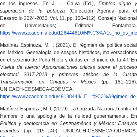
en los ingresos. En J. L. Calva (Ed.),
Empleo digno 
superación de la pobreza
(Colección Agenda para e
Desarrollo 2024-2030, Vol. 11, pp. 100–112). Consejo Nacional
de Universitarios; Editorial Fontamara.
https://www.academia.edu/126444610/M%C3%A1s_no_es_mej
Martínez Espinoza, M. I. (2021). El régimen de política social
en México: Genealogía de sesgos históricos, malversaciones
en el sexenio de Peña Nieto y dudas en el inicio de la 4T. En
Vuelta de tuerca: Aproximaciones críticas sobre el proceso
electoral 2017-2018 y primeros atisbos de la Cuarta
Transformación en Chiapas y México
(pp. 181–216).
UNICACH-CESMECA-ODEMCA.
https://www.academia.edu/49188448/_El_r%C3%A9gimen_
Martínez Espinoza, M. I. (2019). La Cruzada Nacional contra el
Hambre o una apología de la nulidad gubernamental. En
Política y democracia en Centroamérica y México: Ensayos
reunidos
(pp. 115–140). UNICACH-CESMECA-ODEMCA.