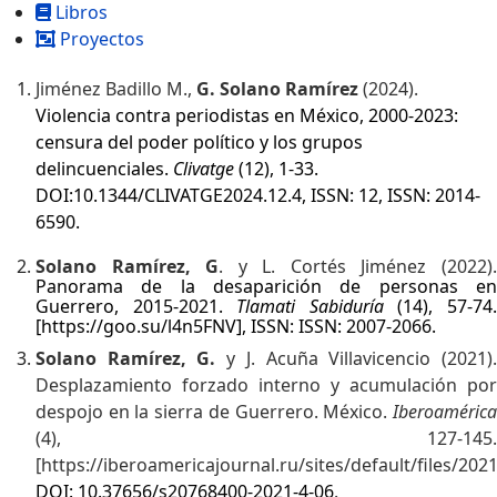
Libros
Proyectos
Jiménez Badillo M.,
G. Solano Ramírez
(2024).
Violencia contra periodistas en México, 2000-2023:
censura del poder político y los grupos
delincuenciales.
Clivatge
(12), 1-33.
DOI:10.1344/CLIVATGE2024.12.4, ISSN: 12, ISSN: 2014-
6590.
Solano Ramírez, G
. y L. Cortés Jiménez (2022)
Panorama de la desaparición de personas en
Guerrero, 2015-2021.
Tlamati Sabiduría
(14), 57-74
[
https://goo.su/l4n5FNV
], ISSN: ISSN: 2007-2066.
Solano Ramírez, G.
y J. Acuña Villavicencio (2021)
Desplazamiento forzado interno y acumulación por
despojo en la sierra de Guerrero. México.
Iberoamérica
(4), 127-145.
[
https://iberoamericajournal.ru/sites/default/files/202
DOI: 10.37656/s20768400-2021-4-06
.