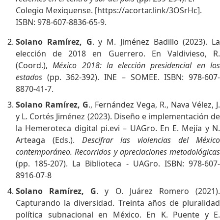
Colegio Mexiquense. [
https://acortar.link/3OSrHc
].
ISBN: 978-607-8836-65-9.
Solano Ramírez, G
. y M. Jiménez Badillo (2023). La
elección de 2018 en Guerrero. En Valdivieso, R.
(Coord.),
México 2018: la elección presidencial en lo
estados
(pp. 362-392). INE – SOMEE. ISBN: 978-607-
8870-41-7.
Solano Ramírez, G
., Fernández Vega, R., Nava Vélez, J.
y L. Cortés Jiménez (2023). Diseño e implementación de
la Hemeroteca digital pi.evi – UAGro. En E. Mejía y N.
Arteaga (Eds.).
Descifrar las violencias del México
contemporáneo. Recorridos y apreciaciones metodológicas
(pp. 185-207). La Biblioteca - UAGro. ISBN: 978-607-
8916-07-8
Solano Ramírez, G
. y O. Juárez Romero (2021)
Capturando la diversidad. Treinta años de pluralidad
política subnacional en México. En K. Puente y E.