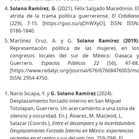
Solano Ramírez, G
. (2021). Félix Salgado Macedonio. El
atrida de la trama política guerrerense.
El Cotidian
(229), 7-15. [
https://goo.su/qDhWXyO
], ISSN: ISSN:
0186-1840.
Martínez Cruz, A. y G.
Solano Ramírez (2019)
Representación política de las mujeres en los
congresos locales del sur de México: Oaxaca y
Guerrero.
Espacios Públicos
22
(56), 47-68
[
https://www.redalyc.org/journal/676/67668476003/mov
ISSN: 2954-4750.
Nario Ixcapa, Y. y
G. Solano Ramírez
(2024).
Desplazamiento forzado interno en San Miguel
Totolapan, Guerrero. Un acercamiento a una zona de
silencio y oscuridad. En J. Álvarez, M. Macleod, L.
Salazar (Coords.),
Entre el desamparo y la incertidumbre.
Desplazamiento Forzado Interno en México: experiencias
recientes en el centro y sur del país
(pp. 259-294). El