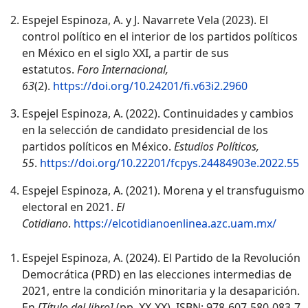
Espejel Espinoza, A. y J. Navarrete Vela (2023). El
control político en el interior de los partidos políticos
en México en el siglo XXI, a partir de sus
estatutos.
Foro Internacional,
63
(2).
https://doi.org/10.24201/fi.v63i2.2960
Espejel Espinoza, A. (2022). Continuidades y cambios
en la selección de candidato presidencial de los
partidos políticos en México.
Estudios Políticos,
55
.
https://doi.org/10.22201/fcpys.24484903e.2022.55
Espejel Espinoza, A. (2021). Morena y el transfuguismo
electoral en 2021.
El
Cotidiano
.
https://elcotidianoenlinea.azc.uam.mx/
Espejel Espinoza, A. (2024). El Partido de la Revolución
Democrática (PRD) en las elecciones intermedias de
2021, entre la condición minoritaria y la desaparición.
En
[Título del libro]
(pp. XX-XX). ISBN: 978-607-580-083-7