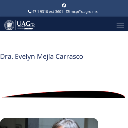
47 1 9310 ext 3601
mcp@uagro.mx
Dra. Evelyn Mejía Carrasco