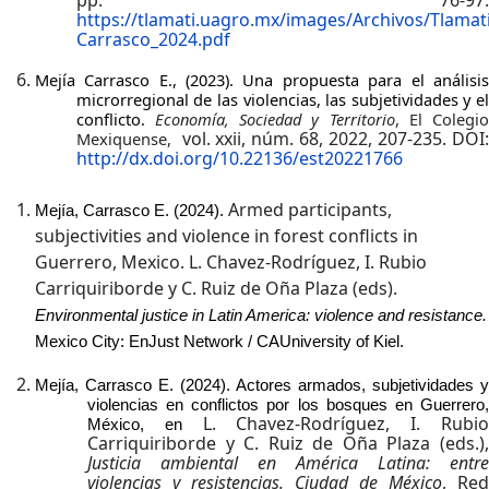
pp.
76-97.
https://tlamati.uagro.mx/images/Archivos/Tlamat
Carrasco_2024.pdf
Mejía Carrasco E., (2023). Una propuesta para el análisis
microrregional de las violencias, las subjetividades y el
conflicto.
Economía, Sociedad y Territorio
, El Colegi
vol. xxii, núm. 68, 2022, 207-235. DOI
Mexiquense,
http://dx.doi.org/10.22136/est20221766
Armed participants,
Mejía, Carrasco E. (2024).
subjectivities and violence in forest conflicts in
Guerrero, Mexico. L. Chavez-Rodríguez, I. Rubio
Carriquiriborde y C. Ruiz de Oña Plaza (eds).
Environmental justice in Latin America: violence and resistance.
Mexico City: EnJust Network / CAUniversity of Kiel.
Mejía, Carrasco E. (2024). Actores armados, subjetividades y
violencias en conflictos por los bosques en Guerrero,
L. Chavez-Rodríguez, I. Rubi
México, en
Carriquiriborde y C. Ruiz de Oña Plaza (eds.)
,
Justicia ambiental en América Latina: entre
violencias y resistencias. Ciudad de México
, Red