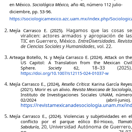
en México.
Sociológica México,
año 40, número 112 julio-
diciembre, pp. 53-96.
https://sociologicamexico.azc.uam.mx/index.php/Sociologica
Hagamos que las cosas se
Mejía Carrasco E. (2025).
viralicen: actores armados y apropiación de las
TIC en Guerrero, México.
EntreDiversidades. Revist
de Ciencias Sociales y Humanidades
, vol. 22.
Arteaga Botello, N. y
Mejía Carrasco E. (2024).
Attack on th
US Capitol: A Translation from the Mexican Civil
, 18–33 (2025)
Sphere.
Society
62
https://doi.org/10.1007/s12115-024-01037-w
Mejía Carrasco E., (2024),
Reseña Crítica
: Karina García Reye
(2021). Morir es un alivio.
Revista Mexicana de Sociología
,
Instituto de Investigaciones Sociales UNAM, número
02/2024 (abril-junio).
https://revistamexicanadesociologia.unam.mx/ind
Mejía Carrasco E., (2024). Violencias y subjetividades en el
conflicto por el parque eólico Bií-Hioxo,
Tlamati
20,
Universidad Autónoma de Guerrero
Sabiduría
,